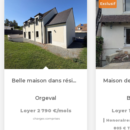
Exclusif
Belle maison dans résidence privée
Orgeval
B
Loyer 2 790 €/mois
Loyer 
charges comprises
|
Honoraires
805 € 