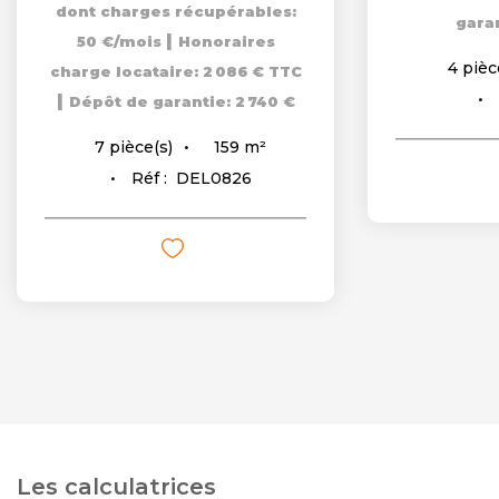
dont charges récupérables:
garan
|
50 €/mois
Honoraires
4
pièc
charge locataire: 2 086 € TTC
|
Dépôt de garantie: 2 740 €
159
m²
7
pièce(s)
Réf :
DEL0826
Les calculatrices