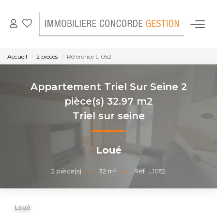
NOS BIENS EN LOCATION
Accueil
2 pièces
Référence L1052
GESTION LOCATIVE
Appartement Triel Sur Seine 2
pièce(s) 32.97 m2
NOTRE AGENCE
Triel sur seine
CONTACT
Loué
2
pièce(s)
•
32
m²
•
Réf : L1052
Loué