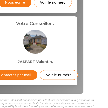
Nous écrire
Voir le numéro
Votre Conseiller :
JASPART Valentin
,
Contacter par mail
Voir le numéro
tact. Elles sont conservées pour la durée nécessaire à la gestion de la
 vous pouvez exercer votre droit d'accès aux données vous concernant et
 téléphonique « Bloctel », sur laquelle vous pouvez vous inscrire ici :