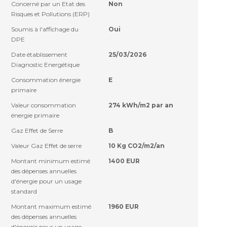
Concerné par un Etat des
Non
Risques et Pollutions (ERP)
Soumis à l'affichage du
Oui
DPE
Date établissement
25/03/2026
Diagnostic Energétique
Consommation énergie
E
primaire
Valeur consommation
274 kWh/m2 par an
énergie primaire
Gaz Effet de Serre
B
Valeur Gaz Effet de serre
10 Kg CO2/m2/an
Montant minimum estimé
1400 EUR
des dépenses annuelles
d'énergie pour un usage
standard
Montant maximum estimé
1960 EUR
des dépenses annuelles
d'énergie pour un usage