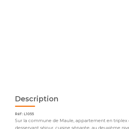
Description
Réf : L1055
Sur la commune de Maule, appartement en triplex co
desservant séjour, cuisine séparée, au deuxième niv