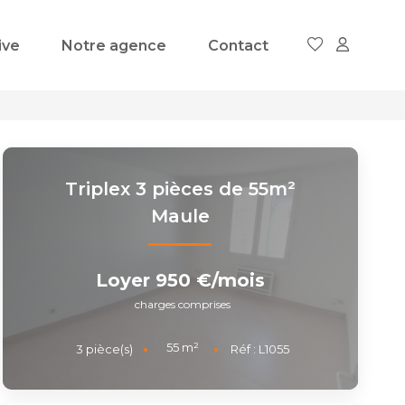
ive
Notre agence
Contact
Triplex 3 pièces de 55m²
Maule
Loyer 950 €/mois
charges comprises
55
m²
3
pièce(s)
Réf :
L1055