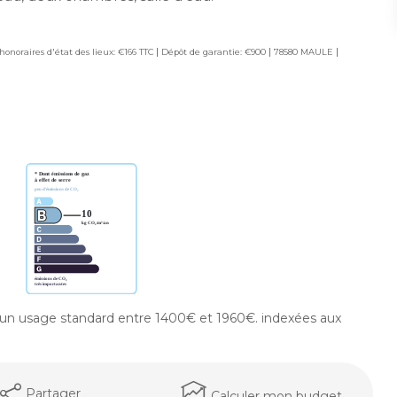
|
|
|
honoraires d'état des lieux: €166 TTC
Dépôt de garantie: €900
78580 MAULE
un usage standard entre 1400€ et 1960€. indexées aux
Partager
Calculer mon budget