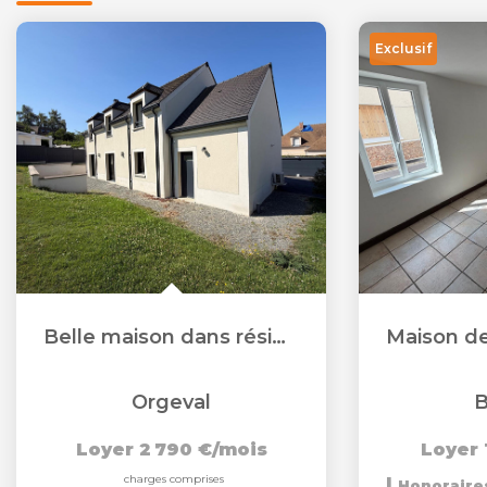
Exclusif
Belle maison dans résidence privée
Orgeval
B
Loyer 2 790 €/mois
Loyer 
charges comprises
|
Honoraires