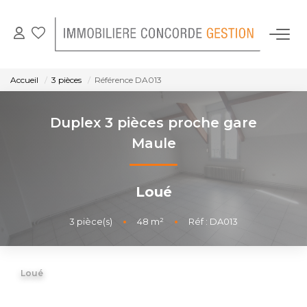
NOS BIENS EN LOCATION
Accueil
3 pièces
Référence DA013
GESTION LOCATIVE
Duplex 3 pièces proche gare
Maule
NOTRE AGENCE
Loué
CONTACT
3
pièce(s)
•
48
m²
•
Réf : DA013
Loué