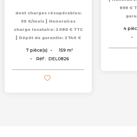
899 € 
dont charges récupérables:
garan
|
50 €/mois
Honoraires
4
pièc
charge locataire: 2 086 € TTC
|
Dépôt de garantie: 2 740 €
159
m²
7
pièce(s)
Réf :
DEL0826