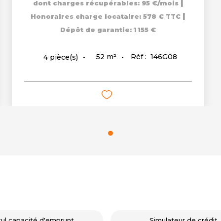
|
dont charges récupérables: 95 €/mois
|
Honoraires charge locataire: 578 € TTC
Dépôt de garantie: 1 155 €
52
m²
Réf :
146G08
4
pièce(s)
cul capacité d'emprunt
Simulateur de crédit