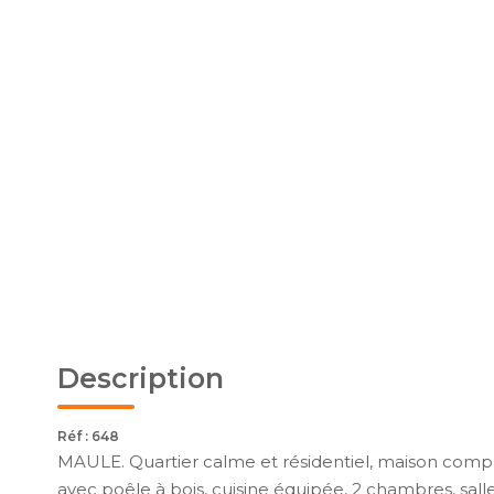
Description
Réf : 648
MAULE. Quartier calme et résidentiel, maison comp
avec poêle à bois, cuisine équipée, 2 chambres, salle