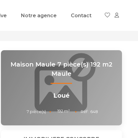
ive
Notre agence
Contact
Maison Maule 7 pièce(s) 192 m2
Maule
Loué
192
m²
7
pièce(s)
Réf :
648