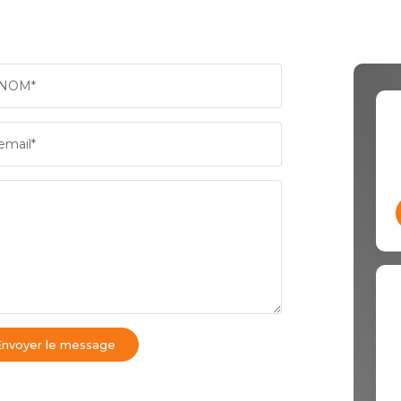
NOM*
email*
Envoyer le message