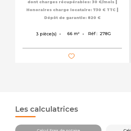
|
dont charges récupérables: 30 €/mois
|
Honoraires charge locataire: 730 € TTC
Dépôt de garantie: 820 €
66
m²
Réf :
278G
3
pièce(s)
Les calculatrices
Calcul Frais de notaire
Cal