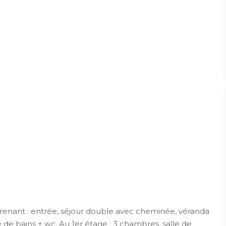
renant : entrée, séjour double avec cheminée, véranda
 de bains + wc. Au 1er étage : 3 chambres, salle de