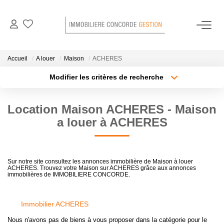
NOS BIENS EN LOCATION
Accueil
A louer
Maison
ACHERES
Modifier les critères de recherche
GESTION LOCATIVE
Localisation
Type de bien
Surface min
Budget max
Location Maison ACHERES - Maison
NOTRE AGENCE
a louer à ACHERES
Plus de critères
Créer une alerte
CONTACT
Sur notre site consultez les annonces immobilière de Maison à louer
ACHERES. Trouvez votre Maison sur ACHERES grâce aux annonces
immobilières de IMMOBILIERE CONCORDE.
Immobilier ACHERES
Nous n'avons pas de biens à vous proposer dans la catégorie pour le