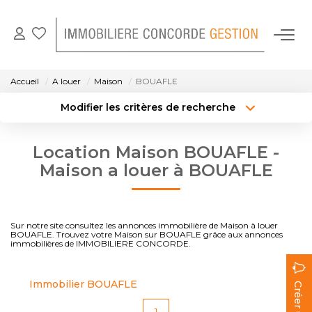
NOS BIENS EN LOCATION
Accueil
A louer
Maison
BOUAFLE
Modifier les critères de recherche
GESTION LOCATIVE
Localisation
Type de bien
Localisation
Sélectionnez...
Location Maison BOUAFLE -
NOTRE AGENCE
Surface min
Budget max
Maison a louer à BOUAFLE
CONTACT
Créer une alerte
Plus de critères
Sur notre site consultez les annonces immobilière de Maison à louer
BOUAFLE. Trouvez votre Maison sur BOUAFLE grâce aux annonces
immobilières de IMMOBILIERE CONCORDE.
Immobilier BOUAFLE