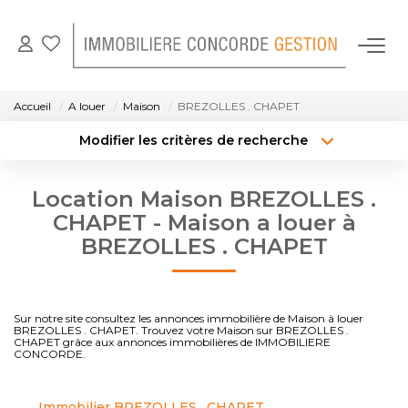
NOS BIENS EN LOCATION
Accueil
A louer
Maison
BREZOLLES . CHAPET
Modifier les critères de recherche
GESTION LOCATIVE
Localisation
Type de bien
Localisation
Sélectionnez...
Location Maison BREZOLLES .
NOTRE AGENCE
Surface min
Budget max
CHAPET - Maison a louer à
BREZOLLES . CHAPET
CONTACT
Créer une alerte
Plus de critères
Sur notre site consultez les annonces immobilière de Maison à louer
BREZOLLES . CHAPET. Trouvez votre Maison sur BREZOLLES .
CHAPET grâce aux annonces immobilières de IMMOBILIERE
CONCORDE.
Immobilier BREZOLLES . CHAPET