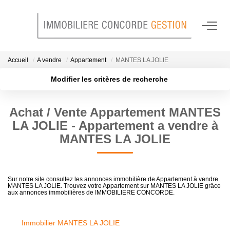
NOS BIENS EN LOCATION
Accueil
A vendre
Appartement
MANTES LA JOLIE
Modifier les critères de recherche
GESTION LOCATIVE
Localisation
Type de bien
Surface min
Budget max
Achat / Vente Appartement MANTES
NOTRE AGENCE
LA JOLIE - Appartement a vendre à
Plus de critères
Créer une alerte
MANTES LA JOLIE
CONTACT
Sur notre site consultez les annonces immobilière de Appartement à vendre
MANTES LA JOLIE. Trouvez votre Appartement sur MANTES LA JOLIE grâce
aux annonces immobilières de IMMOBILIERE CONCORDE.
Immobilier MANTES LA JOLIE