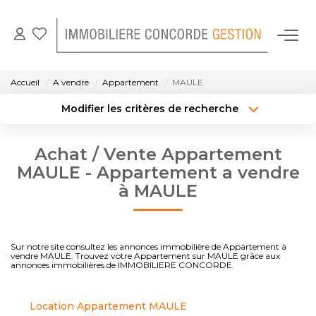
NOS BIENS EN LOCATION
Accueil
A vendre
Appartement
MAULE
Modifier les critères de recherche
GESTION LOCATIVE
Localisation
Type de bien
Localisation
Sélectionnez...
Achat / Vente Appartement
NOTRE AGENCE
Surface min
Budget max
MAULE - Appartement a vendre
à MAULE
CONTACT
Créer une alerte
Plus de critères
Sur notre site consultez les annonces immobilière de Appartement à
vendre MAULE. Trouvez votre Appartement sur MAULE grâce aux
annonces immobilières de IMMOBILIERE CONCORDE.
Location Appartement MAULE