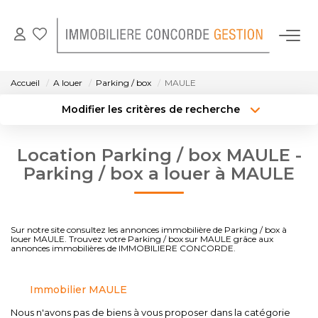
NOS BIENS EN LOCATION
Accueil
A louer
Parking / box
MAULE
Modifier les critères de recherche
GESTION LOCATIVE
Localisation
Type de bien
Localisation
Sélectionnez...
Location Parking / box MAULE -
NOTRE AGENCE
Surface min
Budget max
Parking / box a louer à MAULE
CONTACT
Créer une alerte
Plus de critères
Sur notre site consultez les annonces immobilière de Parking / box à
louer MAULE. Trouvez votre Parking / box sur MAULE grâce aux
annonces immobilières de IMMOBILIERE CONCORDE.
Immobilier MAULE
Nous n'avons pas de biens à vous proposer dans la catégorie