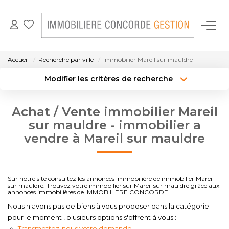
NOS BIENS EN LOCATION
Accueil
Recherche par ville
immobilier Mareil sur mauldre
Modifier les critères de recherche
GESTION LOCATIVE
Localisation
Type de bien
Localisation
Sélectionnez...
Achat / Vente immobilier Mareil
NOTRE AGENCE
Surface min
Budget max
sur mauldre - immobilier a
vendre à Mareil sur mauldre
CONTACT
Créer une alerte
Plus de critères
Sur notre site consultez les annonces immobilière de immobilier Mareil
sur mauldre. Trouvez votre immobilier sur Mareil sur mauldre grâce aux
annonces immobilières de IMMOBILIERE CONCORDE.
Nous n'avons pas de biens à vous proposer dans la catégorie
pour le moment , plusieurs options s'offrent à vous :
Transmettez-nous votre demande