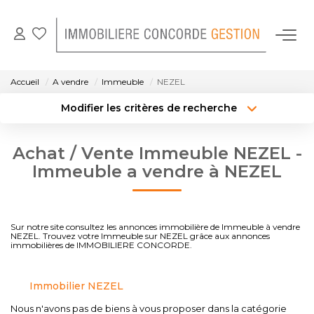
NOS BIENS EN LOCATION
Accueil
A vendre
Immeuble
NEZEL
Modifier les critères de recherche
GESTION LOCATIVE
Localisation
Type de bien
Localisation
Sélectionnez...
Achat / Vente Immeuble NEZEL -
NOTRE AGENCE
Surface min
Budget max
Immeuble a vendre à NEZEL
CONTACT
Créer une alerte
Plus de critères
Sur notre site consultez les annonces immobilière de Immeuble à vendre
NEZEL. Trouvez votre Immeuble sur NEZEL grâce aux annonces
immobilières de IMMOBILIERE CONCORDE.
Immobilier NEZEL
Nous n'avons pas de biens à vous proposer dans la catégorie