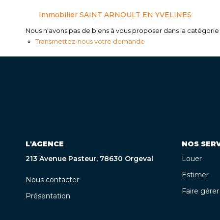
Immobilier SAINT ARNOULT EN YVELINES
Nous n'avons pas de biens à vous proposer dans la catégorie p
Transmettez-nous votre demande
L'AGENCE
NOS SERV
213 Avenue Pasteur, 78630 Orgeval
Louer
Estimer
Nous contacter
Faire gérer
Présentation