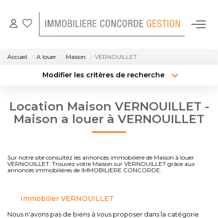
NOS BIENS EN LOCATION
Accueil
A louer
Maison
VERNOUILLET
Modifier les critères de recherche
GESTION LOCATIVE
Localisation
Type de bien
Localisation
Sélectionnez...
Location Maison VERNOUILLET -
NOTRE AGENCE
Surface min
Budget max
Maison a louer à VERNOUILLET
CONTACT
Créer une alerte
Plus de critères
Sur notre site consultez les annonces immobilière de Maison à louer
VERNOUILLET. Trouvez votre Maison sur VERNOUILLET grâce aux
annonces immobilières de IMMOBILIERE CONCORDE.
Immobilier VERNOUILLET
Nous n'avons pas de biens à vous proposer dans la catégorie