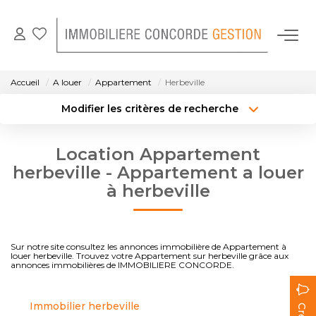
NOS BIENS EN LOCATION
Accueil
A louer
Appartement
Herbeville
Modifier les critères de recherche
GESTION LOCATIVE
Localisation
Type de bien
Localisation
Sélectionnez...
Location Appartement
NOTRE AGENCE
Surface min
Budget max
herbeville - Appartement a louer
à herbeville
CONTACT
Créer une alerte
Plus de critères
Sur notre site consultez les annonces immobilière de Appartement à
louer herbeville. Trouvez votre Appartement sur herbeville grâce aux
annonces immobilières de IMMOBILIERE CONCORDE.
Immobilier herbeville