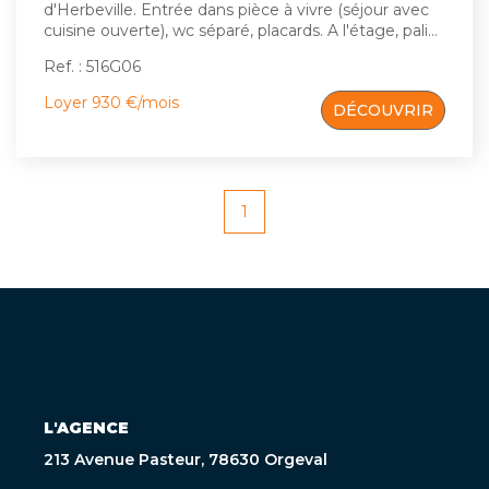
d'Herbeville. Entrée dans pièce à vivre (séjour avec
cuisine ouverte), wc séparé, placards. A l'étage, palier
desservant 2 chambres avec placards, salle de bains,
Ref. : 516G06
wc séparé. Herbeville, village au calme à proximité
des communes de Maule, Mareil sur Mauldre,
Loyer 930 €/mois
DÉCOUVRIR
Crespières.
1
L'AGENCE
213 Avenue Pasteur, 78630 Orgeval