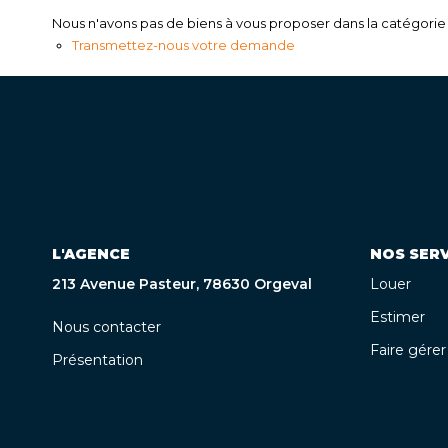
Nous n'avons pas de biens à vous proposer dans la catégorie p
Transmettez-nous votre demande
L'AGENCE
NOS SERV
213 Avenue Pasteur, 78630 Orgeval
Louer
Estimer
Nous contacter
Faire gérer
Présentation